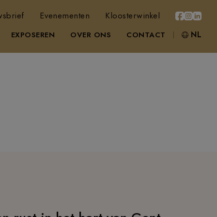
sbrief
Evenementen
Kloosterwinkel
NL
EXPOSEREN
OVER ONS
CONTACT