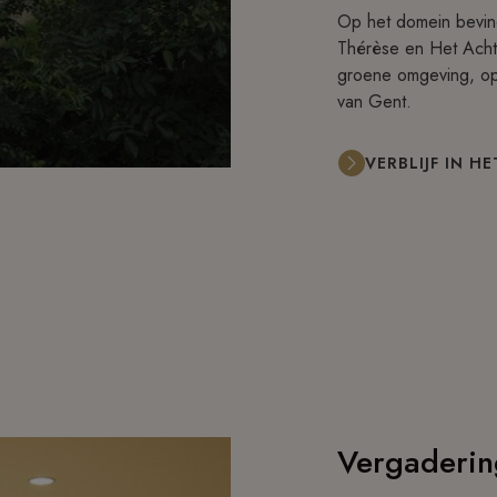
Op het domein bevind
Thérèse en Het Achter
groene omgeving, op
van Gent.
VERBLIJF IN 
Vergaderin