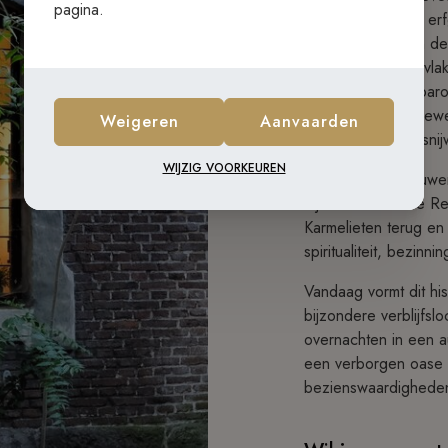
pagina.
Gent, een unieke erf
In 1653 vestigden de
het Leeuwenhof, vlak
indrukwekkende barok
de paters zelf meewe
Weigeren
Aanvaarden
het verfijnde houtsnij
WIJZIG VOORKEUREN
Doorheen de eeuwen k
Tijdens de Franse R
Karmelieten terug en 
spiritualiteit, bezinni
Vandaag vormt dit his
bijzondere verblijfs
overnachten in een a
een verborgen oase v
bezienswaardighede