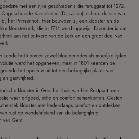
goedsite met een rijke geschiedenis die teruggaat tot 1272.
 Ongeschoeide Karmelieten (Discalsen) zich op de site van
 bij het Prinsenhof. Hier bouwden zij een klooster en de
ke kloosterkerk, die in 1714 werd ingewijd. Bijzonder is dat
rkten aan het ontwerp van de kerk en een groot deel van
werk.
ende het klooster zowel bloeiperiodes als moeilijke tijden.
evolutie werd het opgeheven, maar in 1801 keerden de
groeide het opnieuw uit tot een belangrijke plaats van
ng en gastvrijheid.
torische klooster in Gent het thuis van Het Rustpunt: een
locatie waar erfgoed, stilte en comfort samenkomen. Gasten
uthentiek klooster met hedendaags comfort en ontdekken
an rust op wandelafstand van de belangrijkste
n van Gent.