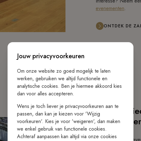
Interesse? Neem een 
evenementen
.
ONTDEK DE ZA
Jouw privacyvoorkeuren
Om onze website zo goed mogelijk te laten
werken, gebruiken we altijd functionele en
analytische cookies. Ben je hiermee akkoord kies
dan voor alles accepteren.
Wens je toch liever je privacyvoorkeuren aan te
De geschie
passen, dan kan je kiezen voor 'Wijzig
Karmeliete
voorkeuren'. Kies je voor 'weigeren', dan maken
we enkel gebruik van functionele cookies.
Achteraf aanpassen kan altijd via onze cookies
Het Rustpunt is geves