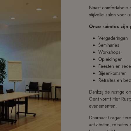
Naast comfortabele o
stijlvolle zalen voo
Onze ruimtes zijn 
Vergaderingen
Seminaries
Workshops
Opleidingen
Feesten en rece
Bijeenkomsten
Retraites en be
Dankzij de rustige om
Gent vormt Het Rustpu
evenementen.
Daarnaast organiser
activiteiten, retraite