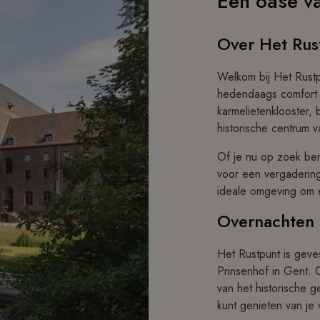
Een oase va
Over Het Rus
Welkom bij Het Rustp
hedendaags comfort 
karmelietenklooster, 
historische centrum 
Of je nu op zoek ben
voor een vergadering
ideale omgeving om 
Overnachten i
Het Rustpunt is geves
Prinsenhof in Gent.
van het historische g
kunt genieten van je v