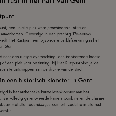
n rust in het hart van Gent
tpunt
unt, een unieke plek waar geschiedenis, stilte en
samenkomen. Gevestigd in een prachtig 17e-eeuws
biedt Het Rustpunt een bijzondere verblijfservaring in het
van Gent.
t naar een rustige overnachting, een inspirerende locatie
 of een plek voor bezinning, bij Het Rustpunt vind je de
even te ontsnappen aan de drukte van de stad.
n een historisch klooster in Gent
tigd in het authentieke karmelietenklooster aan het
 Onze volledig gerenoveerde kamers combineren de charme
ebouw met alle hedendaagse comfort, zodat je in alle rust
erblijf.