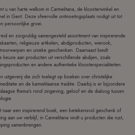
ent u van harte welkom in Carmelitana, de kloosterwinkel en
mel in Gent. Deze sfeervolle ontmoetingsplaats nodigt uit tot
en persoonlijke groei.
breid en zorgvuldig samengesteld assortiment van inspirerende
kaarten, religieuze artikelen, abdijproducten, wierook,
tvoorwerpen en unieke geschenken. Daarnaast biedt
e keuze aan producten uit verschillende abdijen, zoals
gingsproducten en andere authentieke kloosterspecialiteiten.
n uitgeverij die zich toelegt op boeken over christelijke
k, meditatie en de karmelitaanse traditie. Daarbij is er bijzondere
daagse thema's rond zingeving, geloof en de dialoog tussen
ologie.
 naar een inspirerend boek, een betekenisvol geschenk of
ing aan uw verblijf, in Carmelitana vindt u producten die rust,
eping samenbrengen.