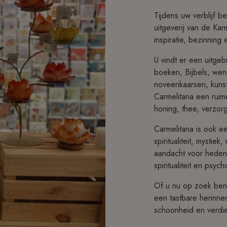
Tijdens uw verblijf b
uitgeverij van de Kar
inspiratie, bezinning 
U vindt er een uitge
boeken, Bijbels, wens
noveenkaarsen, kuns
Carmelitana een ruim
honing, thee, verzor
Carmelitana is ook ee
spiritualiteit, mystie
aandacht voor heden
spiritualiteit en psych
Of u nu op zoek bent
een tastbare herinner
schoonheid en verdi