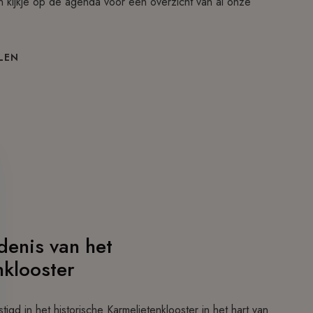
kijkje op de agenda voor een overzicht van al onze
LEN
denis van het
nklooster
tigd in het historische Karmelietenklooster in het hart van