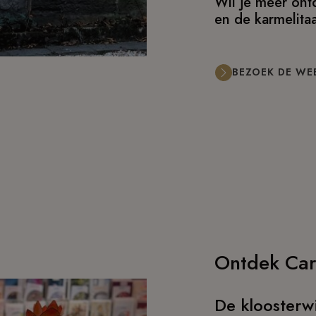
Wil je meer ont
en de karmelitaa
BEZOEK DE WEB
Ontdek Car
De kloosterw