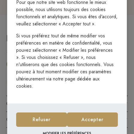
Pour que notre site web fonctionne le mieux
possible, nous utilisons toujours des cookies
fonctionnels et analytiques. Si vous êtes d'accord,
veuillez sélectionner « Accepter tout ».
Hoe kan je ons vinden
Si vous préférez tout de même modifier vos
préférences en matière de confidentialité, vous
pouvez sélectionner « Modifier les préférences
». Si vous choisissez « Refuser », nous
n'utiliserons que des cookies fonctionnels. Vous
NOUS TROUVER SUR MAPS
pouvez à tout moment modifier ces paramètres
ultérieurement via notre page dédiée aux
Avec le transport publique
cookies.
Gare de Gand-Saint-Pierre (bus)
Refuser
Accepter
Gare de Dampoort (bus)
MODIFIER LES PRÉFÉRENCES