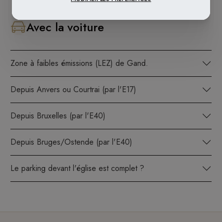
Avec la voiture
Zone à faibles émissions (LEZ) de Gand.
Depuis Anvers ou Courtrai (par l'E17)
Depuis Bruxelles (par l'E40)
Depuis Bruges/Ostende (par l'E40)
Le parking devant l'église est complet ?