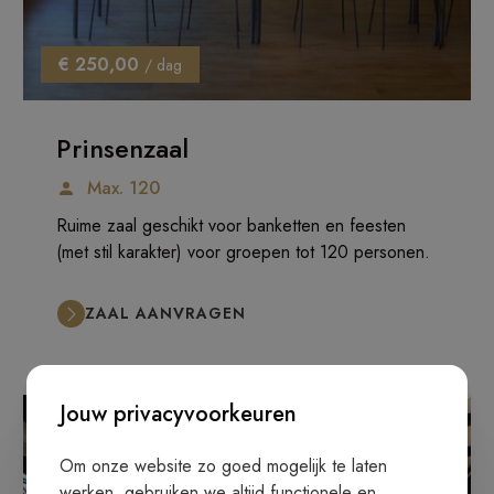
€ 250,00
/ dag
Prinsenzaal
Max. 120
Ruime zaal geschikt voor banketten en feesten
(met stil karakter) voor groepen tot 120 personen.
ZAAL AANVRAGEN
Jouw privacyvoorkeuren
Om onze website zo goed mogelijk te laten
werken, gebruiken we altijd functionele en